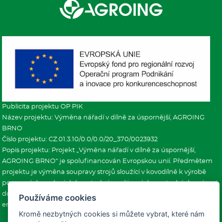
Publicita projektu OP PIK
Název projektu: Výměna nářadí v dílně za úspornější, AGROING
BRNO
Číslo projektu: CZ.01.3.10/0.0/0.0/20_370/0023932
Popis projektu: Projekt „Výměna nářadí v dílně za úspornější,
AGROING BRNO“ je spolufinancován Evropskou unií. Předmětem
projektu je výměna soupravy strojů sloužící v kovodílně k výrobě
pomocných ocelových konstrukcí používaných na stavbách v rámci
dodávek posklizňových linek žadatele. Projekt přispěje ke snížení
Používáme cookies
emisí hlavních znečišťujících látek do ovzduší.
Kromě nezbytných cookies si můžete vybrat, které nám