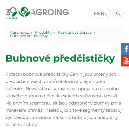
MENU
Agroing.cz »
Produkty
»
Posklizňová úprava
»
Bubnové předčističky
Bubnové předčističky
Rotační bubnové předčističky Zanin jsou určeny pro
předčištění všech druhů obilovin a olejnin před
sušením. Nevyčištěná surovina vstupuje do rotačního
sítového bubnu o několika sekcích s různými typy sít.
Na prvním segmentu sít jsou odstraněny zlomky zrn a
minerální příměsi, následující sítové segmenty separují
vyčištěnou surovinu a na konci bubnu jsou odebrány
velké nečistoty.