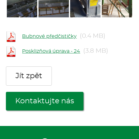
(0.4 MB)
Bubnové předčističky
(3.8 MB)
Posklizňová úprava - 24
Jít zpět
Kontaktujte nás